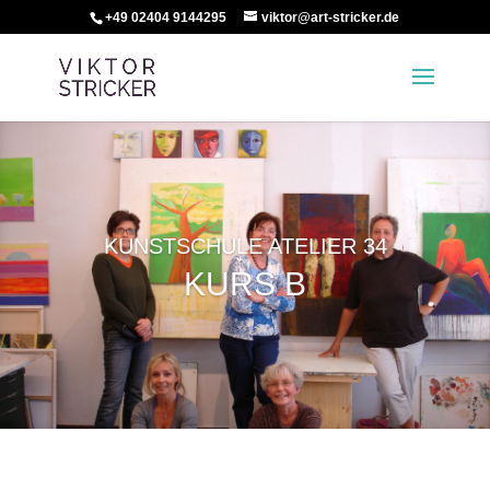
+49 02404 9144295
viktor@art-stricker.de
KUNSTSCHULE ATELIER 34
KURS B